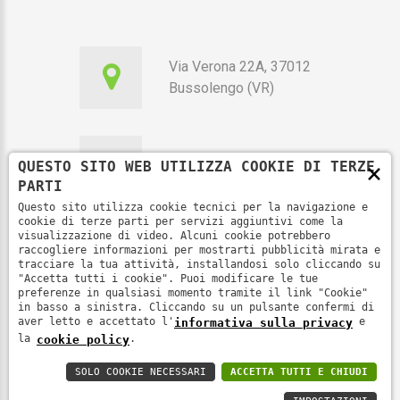
Via Verona 22A, 37012
Bussolengo (VR)
×
351 7010115
QUESTO SITO WEB UTILIZZA COOKIE DI TERZE
PARTI
Questo sito utilizza cookie tecnici per la navigazione e
cookie di terze parti per servizi aggiuntivi come la
visualizzazione di video. Alcuni cookie potrebbero
raccogliere informazioni per mostrarti pubblicità mirata e
segreteria@fenoop.it
tracciare la tua attività, installandosi solo cliccando su
"Accetta tutti i cookie". Puoi modificare le tue
preferenze in qualsiasi momento tramite il link "Cookie"
in basso a sinistra. Cliccando su un pulsante confermi di
aver letto e accettato l'
e
informativa sulla privacy
la
.
cookie policy
Fenoop ©
2026
.
Informativa sulla privacy
SOLO COOKIE NECESSARI
ACCETTA TUTTI E CHIUDI