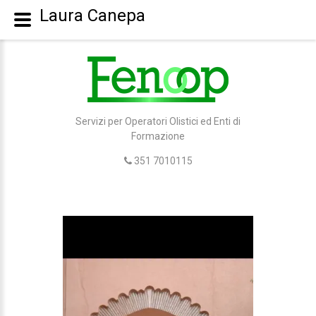
Laura Canepa
Servizi per Operatori Olistici ed Enti di
Formazione
351 7010115