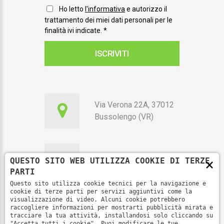
Ho letto
l'informativa
e autorizzo il
trattamento dei miei dati personali per le
finalità ivi indicate.
*
ISCRIVITI
Via Verona 22A, 37012
Bussolengo (VR)
×
351 7010115
QUESTO SITO WEB UTILIZZA COOKIE DI TERZE
PARTI
Questo sito utilizza cookie tecnici per la navigazione e
cookie di terze parti per servizi aggiuntivi come la
visualizzazione di video. Alcuni cookie potrebbero
raccogliere informazioni per mostrarti pubblicità mirata e
segreteria@fenoop.it
tracciare la tua attività, installandosi solo cliccando su
"Accetta tutti i cookie". Puoi modificare le tue