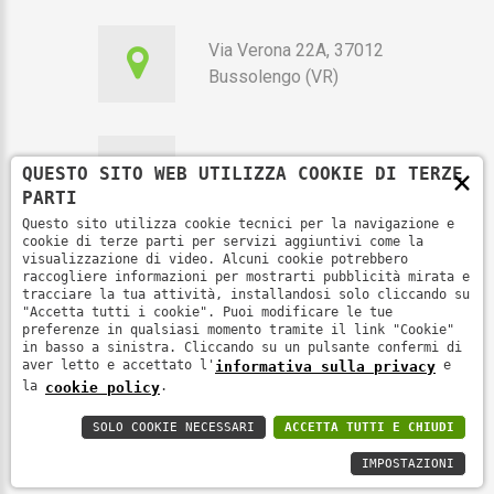
Via Verona 22A, 37012
Bussolengo (VR)
×
QUESTO SITO WEB UTILIZZA COOKIE DI TERZE
351 7010115
PARTI
Questo sito utilizza cookie tecnici per la navigazione e
cookie di terze parti per servizi aggiuntivi come la
visualizzazione di video. Alcuni cookie potrebbero
raccogliere informazioni per mostrarti pubblicità mirata e
segreteria@fenoop.it
tracciare la tua attività, installandosi solo cliccando su
"Accetta tutti i cookie". Puoi modificare le tue
preferenze in qualsiasi momento tramite il link "Cookie"
in basso a sinistra. Cliccando su un pulsante confermi di
aver letto e accettato l'
e
informativa sulla privacy
la
.
cookie policy
Fenoop ©
2026
.
Informativa sulla privacy
SOLO COOKIE NECESSARI
ACCETTA TUTTI E CHIUDI
IMPOSTAZIONI