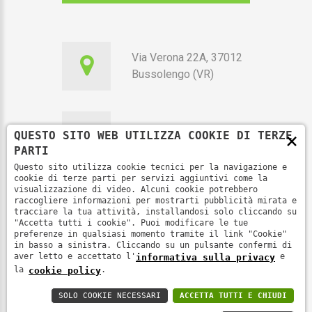
Via Verona 22A, 37012
Bussolengo (VR)
×
QUESTO SITO WEB UTILIZZA COOKIE DI TERZE
351 7010115
PARTI
Questo sito utilizza cookie tecnici per la navigazione e
cookie di terze parti per servizi aggiuntivi come la
visualizzazione di video. Alcuni cookie potrebbero
raccogliere informazioni per mostrarti pubblicità mirata e
segreteria@fenoop.it
tracciare la tua attività, installandosi solo cliccando su
"Accetta tutti i cookie". Puoi modificare le tue
preferenze in qualsiasi momento tramite il link "Cookie"
in basso a sinistra. Cliccando su un pulsante confermi di
aver letto e accettato l'
e
informativa sulla privacy
la
.
cookie policy
Fenoop ©
2026
.
Informativa sulla privacy
SOLO COOKIE NECESSARI
ACCETTA TUTTI E CHIUDI