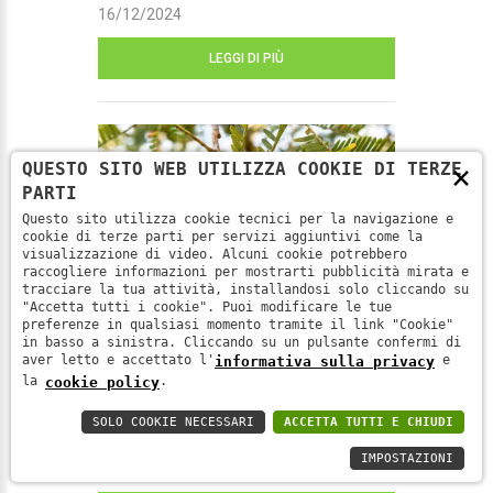
16/12/2024
LEGGI DI PIÙ
×
QUESTO SITO WEB UTILIZZA COOKIE DI TERZE
PARTI
Questo sito utilizza cookie tecnici per la navigazione e
cookie di terze parti per servizi aggiuntivi come la
visualizzazione di video. Alcuni cookie potrebbero
raccogliere informazioni per mostrarti pubblicità mirata e
tracciare la tua attività, installandosi solo cliccando su
"Accetta tutti i cookie". Puoi modificare le tue
preferenze in qualsiasi momento tramite il link "Cookie"
in basso a sinistra. Cliccando su un pulsante confermi di
aver letto e accettato l'
e
informativa sulla privacy
Rinforziamo il nostro sistema
la
.
cookie policy
immunitario per affrontare al
SOLO COOKIE NECESSARI
ACCETTA TUTTI E CHIUDI
meglio l'inverno - Parte 15
IMPOSTAZIONI
09/12/2024