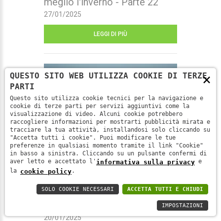
meglio l'inverno - Parte 22
27/01/2025
LEGGI DI PIÙ
×
QUESTO SITO WEB UTILIZZA COOKIE DI TERZE
PARTI
Questo sito utilizza cookie tecnici per la navigazione e
cookie di terze parti per servizi aggiuntivi come la
visualizzazione di video. Alcuni cookie potrebbero
raccogliere informazioni per mostrarti pubblicità mirata e
tracciare la tua attività, installandosi solo cliccando su
"Accetta tutti i cookie". Puoi modificare le tue
preferenze in qualsiasi momento tramite il link "Cookie"
in basso a sinistra. Cliccando su un pulsante confermi di
aver letto e accettato l'
e
informativa sulla privacy
la
.
cookie policy
Rinforziamo il nostro sistema
immunitario per affrontare al
SOLO COOKIE NECESSARI
ACCETTA TUTTI E CHIUDI
meglio l'inverno - Parte 21
IMPOSTAZIONI
20/01/2025