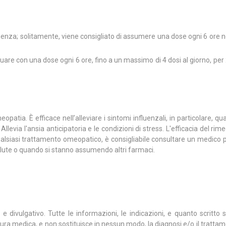
nfluenza; solitamente, viene consigliato di assumere una dose ogni 6 ore n
nuare con una dose ogni 6 ore, fino a un massimo di 4 dosi al giorno, per 
tia. È efficace nell’alleviare i sintomi influenzali, in particolare, q
llevia l'ansia anticipatoria e le condizioni di stress. L'efficacia del ri
lsiasi trattamento omeopatico, è consigliabile consultare un medico 
salute o quando si stanno assumendo altri farmaci.
divulgativo. Tutte le informazioni, le indicazioni, e quanto scritto s
 cura medica, e non sostituisce in nessun modo, la diagnosi e/o il trattam