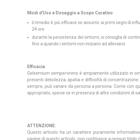
Modi d'Uso e Dosaggio a Scopo Curativo
il rimedio è più efficace se assunto ai primi segni di i
24 ore
durante la persistenza dei sintomi, si consiglia di conti
fino a quando i sintomi non iniziano ad alleviarsi.
Efficacia
Gelsemium sempervirens è ampiamente utilizzato in omeopa
presenti debolezza, apatia e difficoltà di concentrazione. A
sempre, può variare da persona a persona. Come con qua
appropriato, specie se in presenza di altre condizioni di 
ATTENZIONE:
Questo articolo ha un carattere puramente informativo e 
pagine di questo articolo, non costituisce a nessun titolo