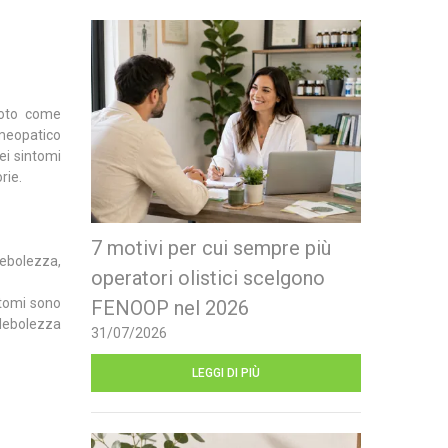
oto come
meopatico
ei sintomi
rie.
7 motivi per cui sempre più
debolezza,
operatori olistici scelgono
ntomi sono
FENOOP nel 2026
ebolezza
31/07/2026
LEGGI DI PIÙ