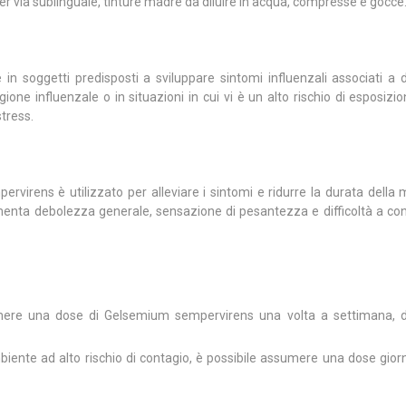
per via sublinguale, tinture madre da diluire in acqua, compresse e gocce
te in soggetti predisposti a sviluppare sintomi influenzali associati a
one influenzale o in situazioni in cui vi è un alto rischio di esposizio
stress.
virens è utilizzato per alleviare i sintomi e ridurre la durata della m
rimenta debolezza generale, sensazione di pesantezza e difficoltà a con
mere una dose di Gelsemium sempervirens una volta a settimana, d
nte ad alto rischio di contagio, è possibile assumere una dose giorn