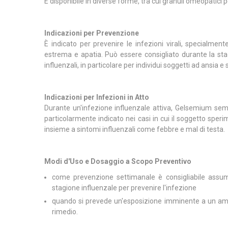
È disponibile in diverse forme, tra cui granuli omeopatici 
Indicazioni per Prevenzione
È indicato per prevenire le infezioni virali, specialmen
estrema e apatia. Può essere consigliato durante la stagi
influenzali, in particolare per individui soggetti ad ansia e 
Indicazioni per Infezioni in Atto
Durante un'infezione influenzale attiva, Gelsemium semper
particolarmente indicato nei casi in cui il soggetto spe
insieme a sintomi influenzali come febbre e mal di testa.
Modi d'Uso e Dosaggio a Scopo Preventivo
come prevenzione settimanale è consigliabile assu
stagione influenzale per prevenire l'infezione
quando si prevede un'esposizione imminente a un ambie
rimedio.