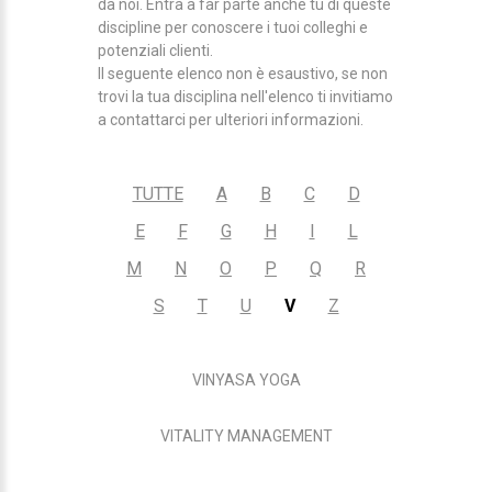
da noi. Entra a far parte anche tu di queste
discipline per conoscere i tuoi colleghi e
potenziali clienti.
Il seguente elenco non è esaustivo, se non
trovi la tua disciplina nell'elenco ti invitiamo
a contattarci per ulteriori informazioni.
TUTTE
A
B
C
D
E
F
G
H
I
L
M
N
O
P
Q
R
S
T
U
V
Z
VINYASA YOGA
VITALITY MANAGEMENT