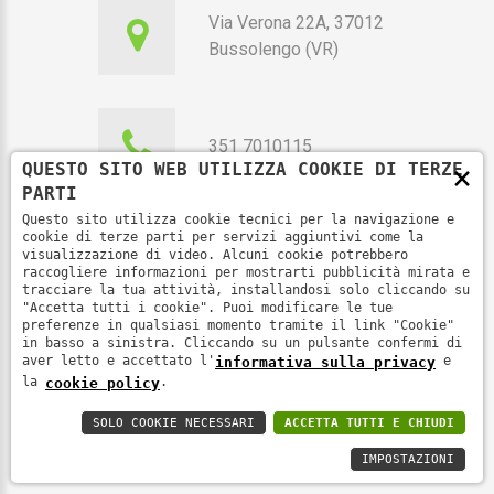
Via Verona 22A, 37012
Bussolengo (VR)
351 7010115
×
QUESTO SITO WEB UTILIZZA COOKIE DI TERZE
PARTI
Questo sito utilizza cookie tecnici per la navigazione e
cookie di terze parti per servizi aggiuntivi come la
segreteria@fenoop.it
visualizzazione di video. Alcuni cookie potrebbero
raccogliere informazioni per mostrarti pubblicità mirata e
tracciare la tua attività, installandosi solo cliccando su
"Accetta tutti i cookie". Puoi modificare le tue
preferenze in qualsiasi momento tramite il link "Cookie"
in basso a sinistra. Cliccando su un pulsante confermi di
aver letto e accettato l'
e
informativa sulla privacy
la
.
cookie policy
Fenoop ��
2026
.
Informativa sulla
privacy
SOLO COOKIE NECESSARI
ACCETTA TUTTI E CHIUDI
IMPOSTAZIONI