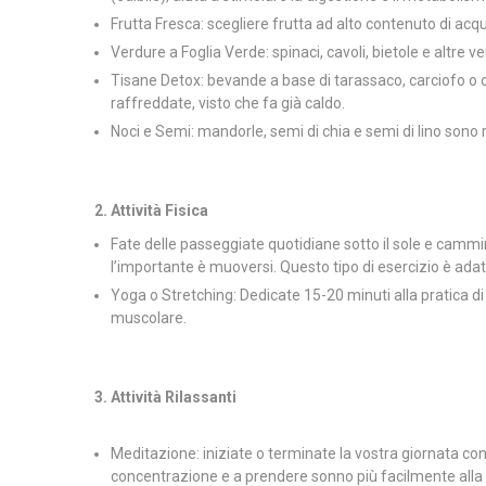
Frutta Fresca: scegliere frutta ad alto contenuto di ac
Verdure a Foglia Verde: spinaci, cavoli, bietole e altre ve
Tisane Detox: bevande a base di tarassaco, carciofo o
raffreddate, visto che fa già caldo.
Noci e Semi: mandorle, semi di chia e semi di lino sono ric
2. Attività Fisica
Fate delle passeggiate quotidiane sotto il sole e cam
l’importante è muoversi. Questo tipo di esercizio è adatto
Yoga o Stretching: Dedicate 15-20 minuti alla pratica di 
muscolare.
3. Attività Rilassanti
Meditazione: iniziate o terminate la vostra giornata con 
concentrazione e a prendere sonno più facilmente alla 