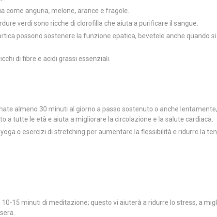
qua come anguria, melone, arance e fragole.
rdure verdi sono ricche di clorofilla che aiuta a purificare il sangue.
 ortica possono sostenere la funzione epatica, bevetele anche quando s
chi di fibre e acidi grassi essenziali.
minate almeno 30 minuti al giorno a passo sostenuto o anche lentamente
 a tutte le età e aiuta a migliorare la circolazione e la salute cardiaca.
yoga o esercizi di stretching per aumentare la flessibilità e ridurre la te
10-15 minuti di meditazione; questo vi aiuterà a ridurre lo stress, a migl
sera.