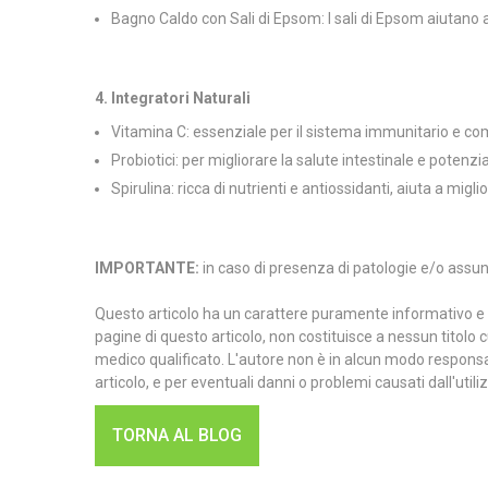
Bagno Caldo con Sali di Epsom: I sali di Epsom aiutano a 
4. Integratori Naturali
Vitamina C: essenziale per il sistema immunitario e co
Probiotici: per migliorare la salute intestinale e potenzi
Spirulina: ricca di nutrienti e antiossidanti, aiuta a migl
IMPORTANTE:
in caso di presenza di patologie e/o assun
Questo articolo ha un carattere puramente informativo e div
pagine di questo articolo, non costituisce a nessun titolo 
medico qualificato. L'autore non è in alcun modo responsab
articolo, e per eventuali danni o problemi causati dall'util
TORNA AL BLOG