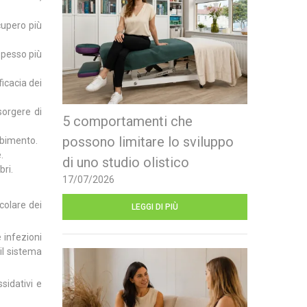
cupero più
spesso più
icacia dei
sorgere di
5 comportamenti che
possono limitare lo sviluppo
rbimento.
.
di uno studio olistico
bri.
17/07/2026
colare dei
LEGGI DI PIÙ
 infezioni
il sistema
sidativi e