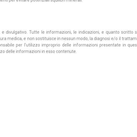
ti per evitare potenziali squilibri minerali.
divulgativo. Tutte le informazioni, le indicazioni, e quanto scritto s
 cura medica, e non sostituisce in nessun modo, la diagnosi e/o il trattam
sabile per l'utilizzo improprio delle informazioni presentate in que
izzo delle informazioni in esso contenute.