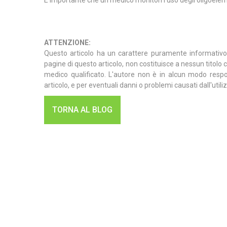
È importante che un medico monitori l'uso degli oligoelemen
ATTENZIONE:
Questo articolo ha un carattere puramente informativo e 
pagine di questo articolo, non costituisce a nessun titolo
medico qualificato. L'autore non è in alcun modo respon
articolo, e per eventuali danni o problemi causati dall'util
TORNA AL BLOG