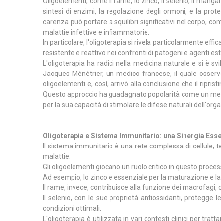
Oligoelementi, come il rame, lo zinco, il selenio, il manga
sintesi di enzimi, la regolazione degli ormoni, e la prot
carenza può portare a squilibri significativi nel corpo, 
malattie infettive e infiammatorie.
In particolare, l'oligoterapia si rivela particolarmente ef
resistente e reattivo nei confronti di patogeni e agenti est
L'oligoterapia ha radici nella medicina naturale e si è svi
Jacques Ménétrier, un medico francese, il quale osservò 
oligoelementi e, così, arrivò alla conclusione che il riprist
Questo approccio ha guadagnato popolarità come un metod
per la sua capacità di stimolare le difese naturali dell'orga
Oligoterapia e Sistema Immunitario: una Sinergia Essen
Il sistema immunitario è una rete complessa di cellule, te
malattie.
Gli oligoelementi giocano un ruolo critico in questo proces
Ad esempio, lo zinco è essenziale per la maturazione e la 
Il rame, invece, contribuisce alla funzione dei macrofagi, 
Il selenio, con le sue proprietà antiossidanti, protegge 
condizioni ottimali.
L'oligoterapia è utilizzata in vari contesti clinici per trat