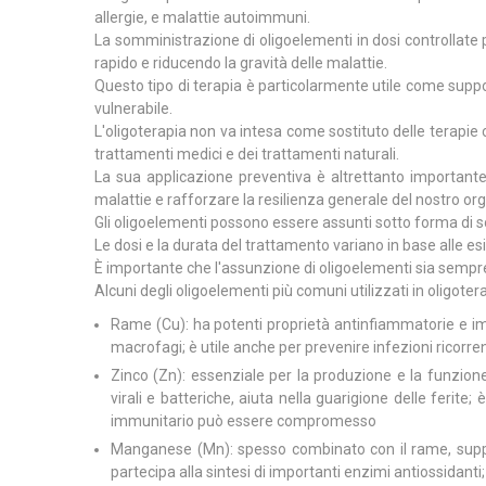
allergie, e malattie autoimmuni.
La somministrazione di oligoelementi in dosi controllate
rapido e riducendo la gravità delle malattie.
Questo tipo di terapia è particolarmente utile come suppor
vulnerabile.
L'oligoterapia non va intesa come sostituto delle terapi
trattamenti medici e dei trattamenti naturali.
La sua applicazione preventiva è altrettanto importante 
malattie e rafforzare la resilienza generale del nostro
Gli oligoelementi possono essere assunti sotto forma di so
Le dosi e la durata del trattamento variano in base alle es
È importante che l'assunzione di oligoelementi sia sempre 
Alcuni degli oligoelementi più comuni utilizzati in oligot
Rame (Cu): ha potenti proprietà antinfiammatorie e immu
macrofagi; è utile anche per prevenire infezioni ricorre
Zinco (Zn): essenziale per la produzione e la funzione d
virali e batteriche, aiuta nella guarigione delle ferite
immunitario può essere compromesso
Manganese (Mn): spesso combinato con il rame, support
partecipa alla sintesi di importanti enzimi antiossidanti