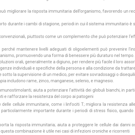
 può migliorare la risposta immunitaria dell’organismo, favorendo un re
to durante i cambi di stagione, periodi in cui il sistema immunitario è 
e convenzionali, piuttosto come un complemento che può potenziare l'eff
perché mantenere livelli adeguati di oligoelementi può prevenire l'in
 organismo, promuovendo una forma di benessere più duraturo nel tempo.
luzioni orali, generalmente a digiuno, per rendere più facile il loro asso
igenze individuali e specifiche della persona e alla condizione da trattare
sotto la supervisione di un medico, per evitare sovradosaggi o disequili
erapia includono rame, zinco, manganese, selenio, e magnesio.
nostimolanti; aiuta a potenziare l'attività dei globuli bianchi, in parti
nti e rafforzare la resistenza del corpo ai patogeni
elle cellule immunitarie, come i linfociti T; migliora la resistenza alle
; è particolarmente importante durante i periodi di stress fisico, quando 
a la risposta immunitaria; aiuta a proteggere le cellule dai danni os
; questa combinazione è utile nei casi di infezioni croniche e ricorrenti