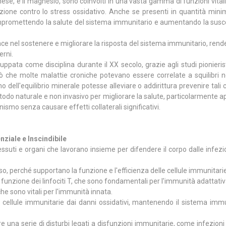
nese, e il magnesio, sono coinvolti in una vasta gamma di funzioni vitali,
ezione contro lo stress ossidativo. Anche se presenti in quantità minim
compromettendo la salute del sistema immunitario e aumentando la suscet
ficace nel sostenere e migliorare la risposta del sistema immunitario, ren
erni.
luppata come disciplina durante il XX secolo, grazie agli studi pionierist
che molte malattie croniche potevano essere correlate a squilibri nei 
ino dell'equilibrio minerale potesse alleviare o addirittura prevenire tali 
o naturale e non invasivo per migliorare la salute, particolarmente 
nismo senza causare effetti collaterali significativi.
ziale e Inscindibile
ssuti e organi che lavorano insieme per difendere il corpo dalle infezio
so, perché supportano la funzione e l'efficienza delle cellule immunitarie
funzione dei linfociti T, che sono fondamentali per l'immunità adattativ
che sono vitali per l'immunità innata.
le cellule immunitarie dai danni ossidativi, mantenendo il sistema immu
tare una serie di disturbi legati a disfunzioni immunitarie, come infezioni 