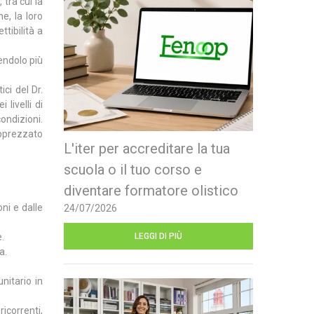
 tra cui la
e, la loro
tibilità a
dendolo più
ici del Dr.
livelli di
condizioni.
apprezzato
L'iter per accreditare la tua
scuola o il tuo corso e
diventare formatore olistico
ni e dalle
24/07/2026
.
LEGGI DI PIÙ
a.
nitario in
ricorrenti,