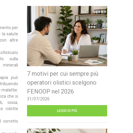
umento per
 la salute
con altre
ofisticato
to sulla
minerali
7 motivi per cui sempre più
rapia può
operatori olistici scelgono
ntribuendo
 malattie.
FENOOP nel 2026
ica che si
31/07/2026
i, ossia,
e ridotte
LEGGI DI PIÙ
l corretto