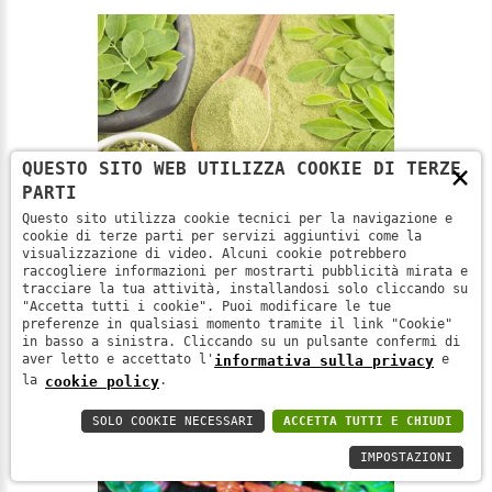
×
QUESTO SITO WEB UTILIZZA COOKIE DI TERZE
PARTI
Questo sito utilizza cookie tecnici per la navigazione e
cookie di terze parti per servizi aggiuntivi come la
visualizzazione di video. Alcuni cookie potrebbero
Rinforziamo il nostro sistema
raccogliere informazioni per mostrarti pubblicità mirata e
tracciare la tua attività, installandosi solo cliccando su
immunitario per affrontare al
"Accetta tutti i cookie". Puoi modificare le tue
preferenze in qualsiasi momento tramite il link "Cookie"
meglio l'inverno - Parte 18
in basso a sinistra. Cliccando su un pulsante confermi di
30/12/2024
aver letto e accettato l'
e
informativa sulla privacy
la
.
cookie policy
LEGGI DI PIÙ
SOLO COOKIE NECESSARI
ACCETTA TUTTI E CHIUDI
IMPOSTAZIONI